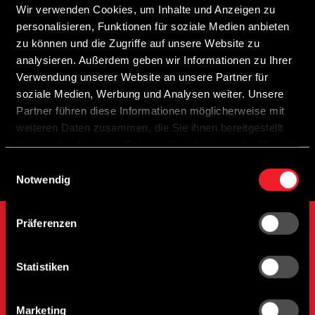
Wir verwenden Cookies, um Inhalte und Anzeigen zu
personalisieren, Funktionen für soziale Medien anbieten
zu können und die Zugriffe auf unsere Website zu
analysieren. Außerdem geben wir Informationen zu Ihrer
Verwendung unserer Website an unsere Partner für
soziale Medien, Werbung und Analysen weiter. Unsere
Partner führen diese Informationen möglicherweise mit
weiteren Daten zusammen, die Sie ihnen bereitgestellt
haben oder die sie im Rahmen Ihrer Nutzung der Dienste
gesammelt haben.
E
Notwendig
i
n
w
Präferenzen
i
Weitere Kollektionen
l
l
Statistiken
i
g
Marketing